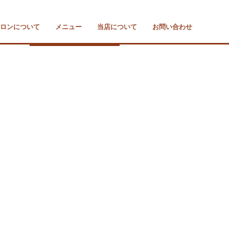
ロンについて
メニュー
当店について
お問い合わせ
ブライダルシェービング
瞬美痩ボディメイキング
美点マッサージ
総合メニュー
ムースエステ
お家エステ