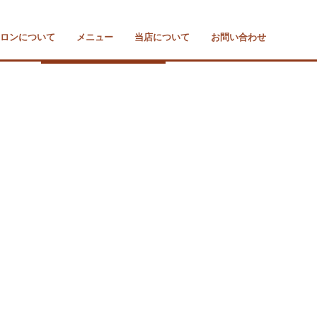
ロンについて
メニュー
当店について
お問い合わせ
ブライダルシェービング
瞬美痩ボディメイキング
美点マッサージ
総合メニュー
ムースエステ
お家エステ