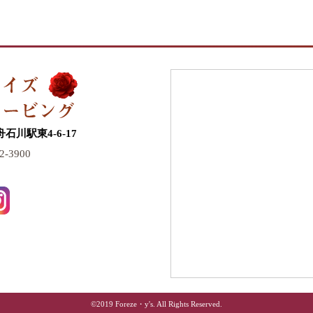
川駅東4-6-17
2-3900
©2019 Foreze・y's. All Rights Reserved.